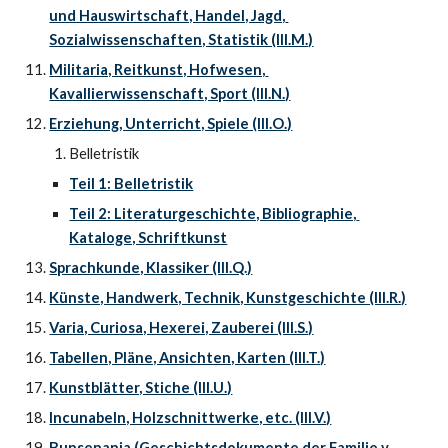
und Hauswirtschaft, Handel, Jagd, 
Sozialwissenschaften, Statistik (III.M.)
Militaria, Reitkunst, Hofwesen, 
Kavallierwissenschaft, Sport (III.N.)
Erziehung, Unterricht, Spiele (III.O.)
Belletristik
Teil 1: Belletristik
Teil 2: Literaturgeschichte, Bibliographie, 
Kataloge, Schriftkunst
Sprachkunde, Klassiker (III.Q.)
Künste, Handwerk, Technik, Kunstgeschichte (III.R.)
Varia, Curiosa, Hexerei, Zauberei (III.S.)
Tabellen, Pläne, Ansichten, Karten (III.T.)
Kunstblätter, Stiche (III.U.)
Incunabeln, Holzschnittwerke, etc. (III.V.)
Bunsenania (Geschichtsdokumente der Familie v. 